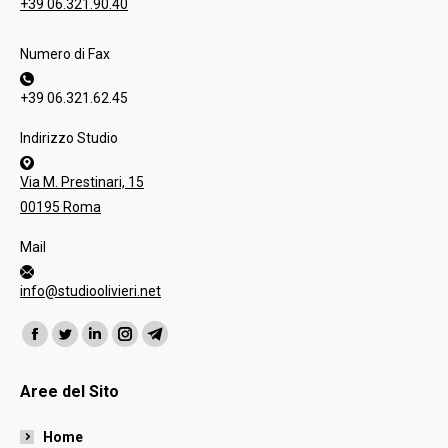
+39 06.321.90.40
Numero di Fax
+39 06.321.62.45
Indirizzo Studio
Via M. Prestinari, 15
00195 Roma
Mail
info@studioolivieri.net
Ci puoi trovare su:
Facebook
Twitter
Linkedin
Instagram
Telegram
page
page
page
page
page
Aree del Sito
opens
opens
opens
opens
opens
in
in
in
in
in
Home