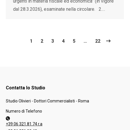
urgenti in materia fiscale ed economica” (in vigore
dal 28.3.2026), esaminate nella circolare. 2.…
1
2
3
4
5
…
22
Contatta lo Studio
Studio Olivieri - Dottori Commercialisti - Roma
Numero di Telefono
+39 06 321.81.74 r.a