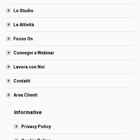
new
new
new
new
new
window
window
window
window
window
Lo Studio
Le Attività
Focus On
Convegni e Webinar
Lavora con Noi
Contatti
Area Clienti
Informative
Privacy Policy