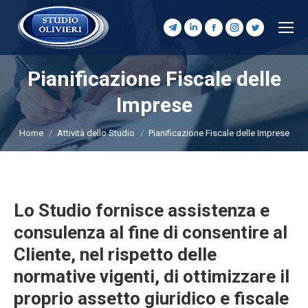
Telegram
Linkedin
Facebook
Instagram
Twitter
page
page
page
page
page
opens
opens
opens
opens
opens
Pianificazione Fiscale delle
in
in
in
in
in
Imprese
Tu sei qui:
new
new
new
new
new
window
window
window
window
window
Home
Attività dello Studio
Pianificazione Fiscale delle Imprese
Lo Studio fornisce assistenza e
consulenza al fine di consentire al
Cliente, nel rispetto delle
normative vigenti, di ottimizzare il
proprio assetto giuridico e fiscale