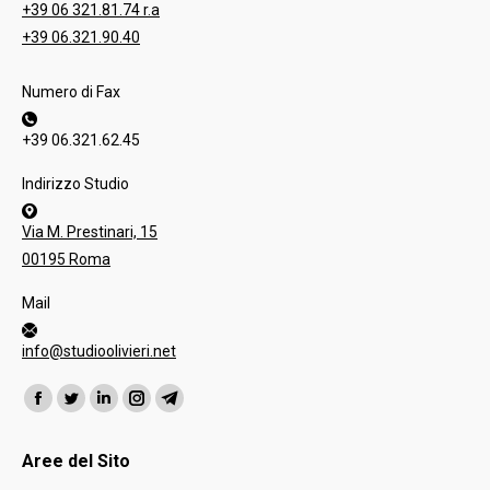
+39 06 321.81.74 r.a
+39 06.321.90.40
Numero di Fax
+39 06.321.62.45
Indirizzo Studio
Via M. Prestinari, 15
00195 Roma
Mail
info@studioolivieri.net
Ci puoi trovare su:
Facebook
Twitter
Linkedin
Instagram
Telegram
page
page
page
page
page
Aree del Sito
opens
opens
opens
opens
opens