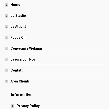
in
in
in
in
in
Home
new
new
new
new
new
window
window
window
window
window
Lo Studio
Le Attività
Focus On
Convegni e Webinar
Lavora con Noi
Contatti
Area Clienti
Informative
Privacy Policy