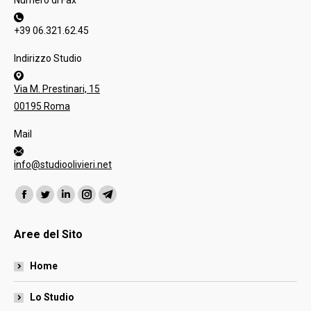
Numero di Fax
+39 06.321.62.45
Indirizzo Studio
Via M. Prestinari, 15
00195 Roma
Mail
info@studioolivieri.net
Ci puoi trovare su:
Facebook
Twitter
Linkedin
Instagram
Telegram
page
page
page
page
page
Aree del Sito
opens
opens
opens
opens
opens
in
in
in
in
in
Home
new
new
new
new
new
window
window
window
window
window
Lo Studio