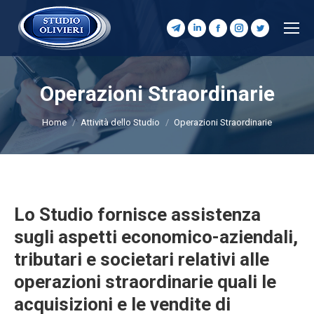
Telegram
Linkedin
Facebook
Instagram
Twitter
page
page
page
page
page
opens
opens
opens
opens
opens
Operazioni Straordinarie
in
in
in
in
in
Tu sei qui:
new
new
new
new
new
Home
Attività dello Studio
Operazioni Straordinarie
window
window
window
window
window
Lo Studio fornisce assistenza
sugli aspetti economico-aziendali,
tributari e societari relativi alle
operazioni straordinarie quali le
acquisizioni e le vendite di