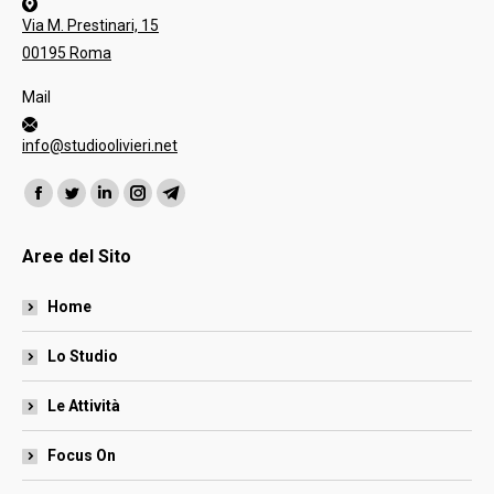
Via M. Prestinari, 15
00195 Roma
Mail
info@studioolivieri.net
Ci puoi trovare su:
Facebook
Twitter
Linkedin
Instagram
Telegram
page
page
page
page
page
Aree del Sito
opens
opens
opens
opens
opens
in
in
in
in
in
Home
new
new
new
new
new
window
window
window
window
window
Lo Studio
Le Attività
Focus On