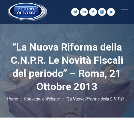
Telegram
Linkedin
Facebook
Instagram
Twitter
page
page
page
page
page
opens
opens
opens
opens
opens
in
in
in
in
in
“La Nuova Riforma della
new
new
new
new
new
window
window
window
window
window
C.N.P.R. Le Novità Fiscali
del periodo” – Roma, 21
Ottobre 2013
Tu sei qui:
Home
Convegni e Webinar
“La Nuova Riforma della C.N.P.R.…