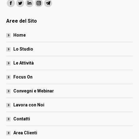
Ci puoi trovare su:
Facebook
Twitter
Linkedin
Instagram
Telegram
page
page
page
page
page
Aree del Sito
opens
opens
opens
opens
opens
in
in
in
in
in
Home
new
new
new
new
new
window
window
window
window
window
Lo Studio
Le Attività
Focus On
Convegni e Webinar
Lavora con Noi
Contatti
Area Clienti