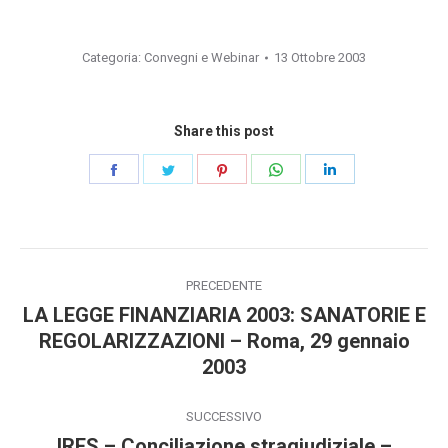
Categoria:
Convegni e Webinar
13 Ottobre 2003
Share this post
Condividi
Condividi
Condividi
Condividi
Condividi
su
su
su
su
su
Facebook
Twitter
Pinterest
WhatsApp
LinkedIn
Naviga
PRECEDENTE
tra
LA LEGGE FINANZIARIA 2003: SANATORIE E
REGOLARIZZAZIONI – Roma, 29 gennaio
Post
i
2003
precedente:
post
SUCCESSIVO
IRES – Conciliazione stragiudiziale –