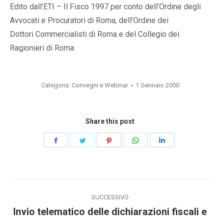
Edito dall’ETI – Il Fisco 1997 per conto dell’Ordine degli
Avvocati e Procuratori di Roma, dell’Ordine dei
Dottori Commercialisti di Roma e del Collegio dei
Ragionieri di Roma
Categoria:
Convegni e Webinar
1 Gennaio 2000
Share this post
Condividi
Condividi
Condividi
Condividi
Condividi
su
su
su
su
su
Facebook
Twitter
Pinterest
WhatsApp
LinkedIn
Naviga
SUCCESSIVO
tra
Invio telematico delle dichiarazioni fiscali e