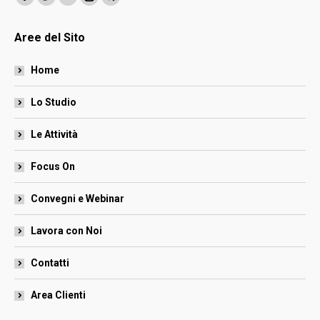
Facebook
Twitter
Linkedin
Instagram
Telegram
page
page
page
page
page
Aree del Sito
opens
opens
opens
opens
opens
in
in
in
in
in
Home
new
new
new
new
new
window
window
window
window
window
Lo Studio
Le Attività
Focus On
Convegni e Webinar
Lavora con Noi
Contatti
Area Clienti