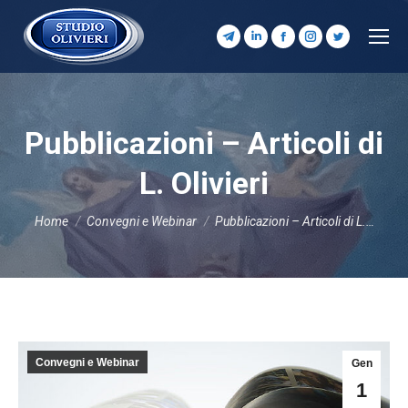
Telegram
Linkedin
Facebook
Instagram
Twitter
page
page
page
page
page
opens
opens
opens
opens
opens
in
in
in
in
in
Pubblicazioni – Articoli di
new
new
new
new
new
window
window
window
window
window
L. Olivieri
Tu sei qui:
Home
Convegni e Webinar
Pubblicazioni – Articoli di L.…
Convegni e Webinar
Gen
1